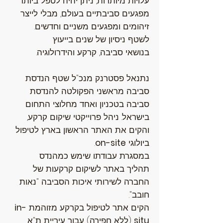
עלויות מיותרות, ניתן יהיה לטפל ביותר
מפגעים סביבתיים בעולם, מבלי לייצר
זיהומים ומפגעים משניים וחדשים.
לשטף ניסיון של שנים בייעוץ
בנושאי סביבה, קרקע והידרולוגיה.
נתנאל פסטרנק מנכ"ל שטף הנדסת
סביבה מראשני הפקולטה להנדסת
סביבה בטכניון ואחד מחלוצי התחום
בישראל. ניהל פרוייקטי שיקום קרקע,
והקים את האתר הראשון בארץ לטיפול
ביולוגי
on-site
.
במסגרת עבודתו שימש כמהנדס
תהליך באתר לשיקום קרקעות של
החברה לשירותי איכות הסביבה "נאות
חובב".
הקים אתר לטיפול בקרקע מזוהמת
in-
situ
(ללא חפירה) עבור עיריית ת"א.