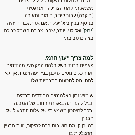
המבנה (כתלות במיקומו) יכול להפחית
משמעותית את הצריכה האנרגטית
(היקרה) עבור קירור, חימום ותאורה.
בנוסף, בניין בעל יעילות אנרגטית גבוהה יהיה
"
ירוק
" ואקולוגי יותר, שהרי צריכת חשמל כרוכה
בזיהום סביבתי.
למה צריך ייעוץ תרמי:
פעמים רבות, בשל הלהט המקצועי, מהנדסים
ואדריכלים נוטים לתכנן בניין יפה ועמיד, אך לא
להתייחס לתכונות התרמיות שלו.
שימוש נכון באלמנטים מבודדים תרמית
יוביל להפחתה באגירת החום של המבנה,
ובכך לחיסכון משמעותי של עלות התפעול של
הבניין.
כמו כן קיימת חשיבות רבה למיקום, זווית הבניין
וההצללות בו.